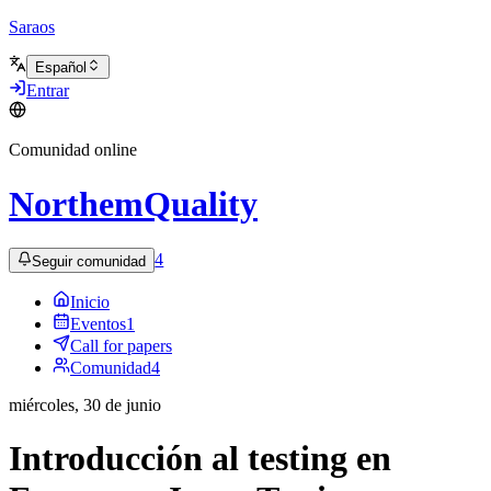
Saraos
Español
Entrar
Comunidad online
NorthemQuality
4
Seguir comunidad
Inicio
Eventos
1
Call for papers
Comunidad
4
miércoles, 30 de junio
Introducción al testing en