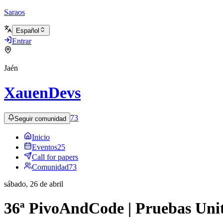
Saraos
Español
Entrar
Jaén
XauenDevs
73
Seguir comunidad
Inicio
Eventos
25
Call for papers
Comunidad
73
sábado, 26 de abril
36ª PivoAndCode | Pruebas Unita