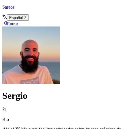
Saraos
Español
Entrar
Sergio
Él
Bio