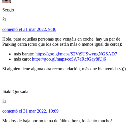
Sergio
Él
comentó el 31 mar 2022, 9:36
Hola, para aquellas personas que vengáis en coche, hay un par de
Parking cerca (creo que los dos están más o menos igual de cerca):
más barato:
https://goo.gl/maps/S2Vt9USwyngNGSAD7
más caro:
https://goo.gl/maps/ceSA7aRcfGay8iUj6
Si alguien tiene alguna otra recomendación, más que bienvenida :-)))
Iñaki Quesada
Él
comentó el 31 mar 2022, 10:09
Me doy de baja por un tema de última hora, lo siento mucho!