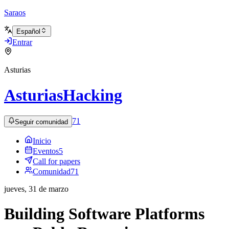
Saraos
Español
Entrar
Asturias
AsturiasHacking
71
Seguir comunidad
Inicio
Eventos
5
Call for papers
Comunidad
71
jueves, 31 de marzo
Building Software Platforms