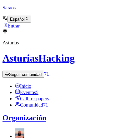
Saraos
Español
Entrar
Asturias
AsturiasHacking
71
Seguir comunidad
Inicio
Eventos
5
Call for papers
Comunidad
71
Organización