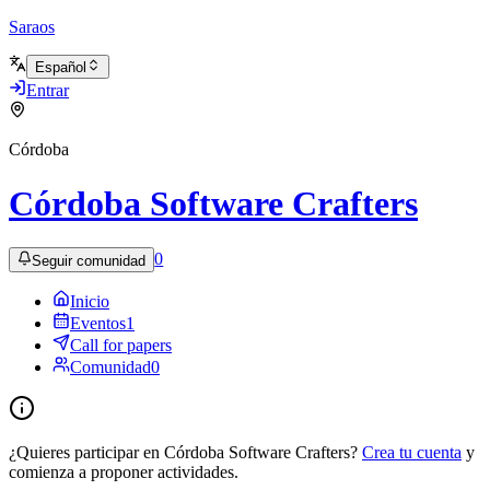
Saraos
Español
Entrar
Córdoba
Córdoba Software Crafters
0
Seguir comunidad
Inicio
Eventos
1
Call for papers
Comunidad
0
¿Quieres participar en Córdoba Software Crafters?
Crea tu cuenta
y
comienza a proponer actividades.