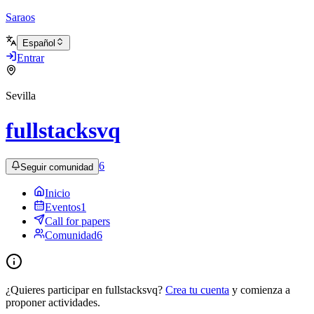
Saraos
Español
Entrar
Sevilla
fullstacksvq
6
Seguir comunidad
Inicio
Eventos
1
Call for papers
Comunidad
6
¿Quieres participar en fullstacksvq?
Crea tu cuenta
y comienza a
proponer actividades.