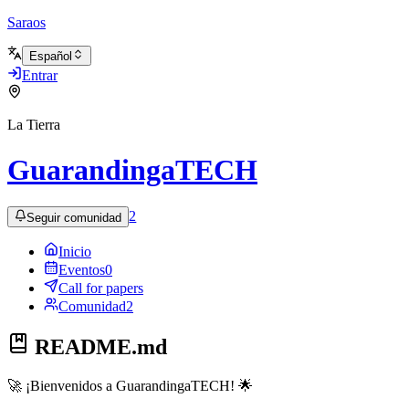
Saraos
Español
Entrar
La Tierra
GuarandingaTECH
2
Seguir comunidad
Inicio
Eventos
0
Call for papers
Comunidad
2
README.md
🚀 ¡Bienvenidos a GuarandingaTECH! 🌟