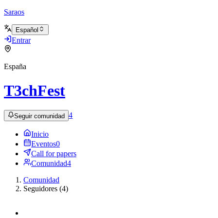
Saraos
Español
Entrar
España
T3chFest
4
Seguir comunidad
Inicio
Eventos
0
Call for papers
Comunidad
4
Comunidad
Seguidores (4)