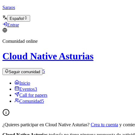
Saraos
Español
Entrar
Comunidad online
Cloud Native Asturias
5
Seguir comunidad
Inicio
Eventos
3
Call for papers
Comunidad
5
¿Quieres participar en Cloud Native Asturias?
Crea tu cuenta
y comien
Cloud Native Asturias
todavía no tiene ninguna propuesta de activi