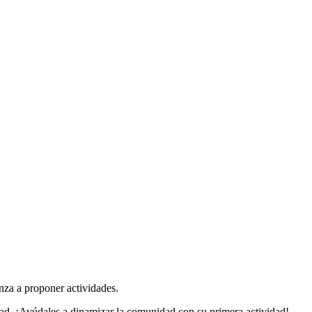
za a proponer actividades.
dad. ¡Ayúdales a dinamizar la comunidad con su primera actividad!