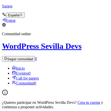
Saraos
Español
Entrar
Comunidad online
WordPress Sevilla Devs
0
Seguir comunidad
Inicio
Eventos
0
Call for papers
Comunidad
0
¿Quieres participar en WordPress Sevilla Devs?
Crea tu cuenta
y
comienza a proponer actividades.